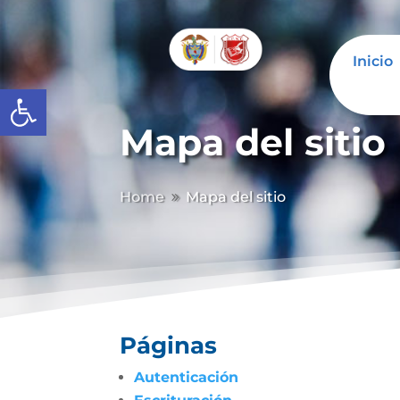
Inicio
Abrir barra de herramientas
Mapa del sitio
Home
Mapa del sitio
9
Páginas
Autenticación