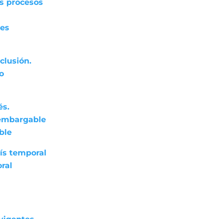
os procesos
res
clusión.
do
és.
nembargable
ble
ís temporal
ral