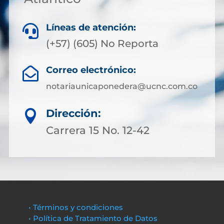
Líneas de atención:

(+57) (605) No Reporta
Correo electrónico:

notariaunicaponedera@ucnc.com.co
Dirección:

Carrera 15 No. 12-42
• Términos y condiciones
• Política de Tratamiento de Datos