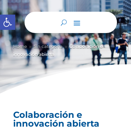
Abrir barra de herramientas
Home
Sin categoría
Colaboración e
9
9
innovación abierta
Colaboración e
innovación abierta