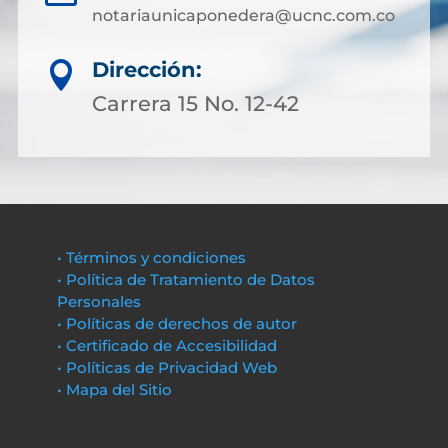
notariaunicaponedera@ucnc.com.co
Dirección:

Carrera 15 No. 12-42
• Términos y condiciones
• Política de Tratamiento de Datos
Personales
• Políticas de derechos de autor
• Certificado de Accesibilidad
• Políticas de Privacidad Web
• Mapa del Sitio