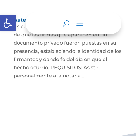
Abrir barra de herramientas
Autenticaciones
Es cuando el notario da testimonio escrito
de que las firmas que aparecen en un
documento privado fueron puestas en su
presencia, estableciendo la identidad de los
firmantes y dando fe del día en que el
hecho ocurrió. REQUISITOS: Asistir
personalmente a la notaría....