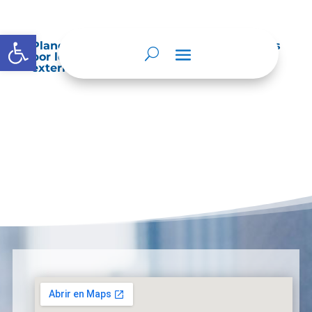
Abrir barra de herramientas
Planes de Mejoramiento vigentes exigidos
por los entes de control o auditoría
externos o internos.