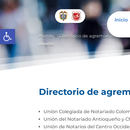
Inicio
Abrir barra de herramientas
Home
Directorio de agremiaciones, as
9
interés
Directorio de agrem
Unión Colegiada de Notariado Colo
Unión del Notariado Antioqueño y 
Unión de Notarios del Centro Occi