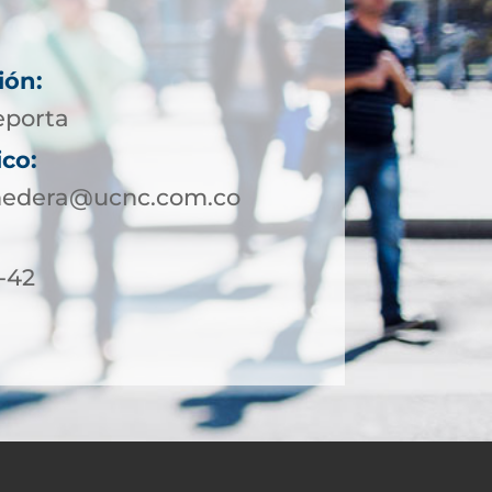
ión:
eporta
ico:
nedera@ucnc.com.co
2-42