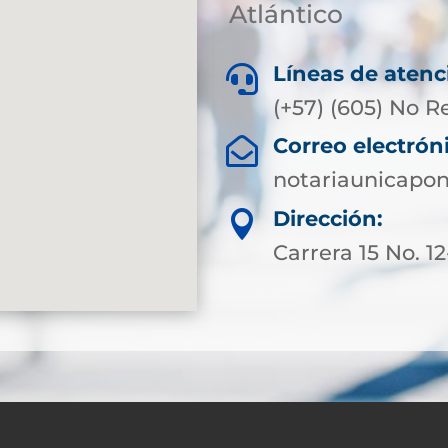
Atlántico
Líneas de atenc

(+57) (605) No R
Correo electrón

notariaunicapo
Dirección:

Carrera 15 No. 1