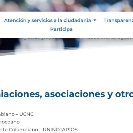
Atención y servicios a la ciudadanía
Transparen
Participa
ociaciones y otros grupos de interés
Directorio de agrem
9
iaciones, asociaciones y otr
mbiano – UCNC
Chocoano
dente Colombiano – UNINOTARIOS