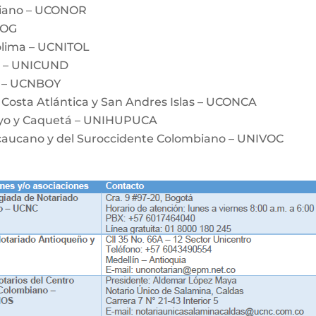
biano – UCONOR
BOG
olima – UCNITOL
a – UNICUND
á – UCNBOY
 Costa Atlántica y San Andres Islas – UCONCA
ayo y Caquetá – UNIHUPUCA
ecaucano y del Suroccidente Colombiano – UNIVOC