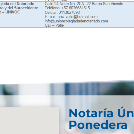
Notaría Ún
Ponedera