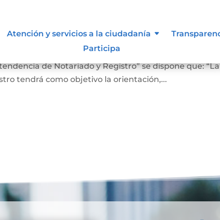
 lo vigilan
Atención y servicios a la ciudadanía
Transparen
Participa
ro En el Artículo 4 del Decreto 2723 de 2014, “Por el cu
ntendencia de Notariado y Registro” se dispone que: “La
ro tendrá como objetivo la orientación,...