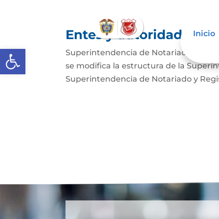
Entes y autoridades que
Inicio
Abrir barra de herramientas
Superintendencia de Notariado y Regist
se modifica la estructura de la Superi
Superintendencia de Notariado y Regist