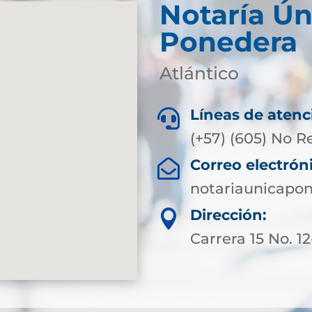
Notaría Ún
Ponedera
Atlántico
Líneas de atenc

(+57) (605) No R
Correo electrón

notariaunicapo
Dirección:

Carrera 15 No. 1