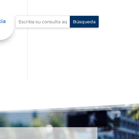
cia
al