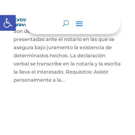
Abrir barra de herramientas
Extra-proceso o declaración bajo la
gravedad de juramento
Son declaraciones verbales o escritas
presentadas ante el notario en las que se
asegura bajo juramento la existencia de
determinados hechos. La declaración
verbal se transcribe en la notaría y la escrita
la lleva el interesado. Requisitos: Asistir
personalmente a la...